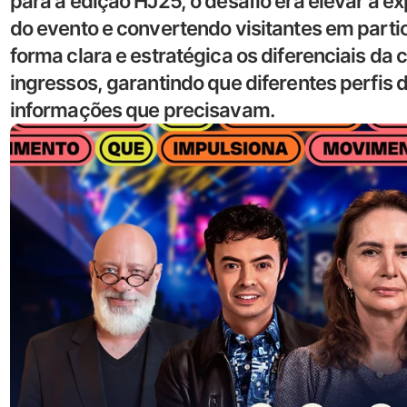
para a edição HJ25, o desafio era elevar a ex
do evento e convertendo visitantes em partic
forma clara e estratégica os diferenciais da c
ingressos, garantindo que diferentes perfis
informações que precisavam.