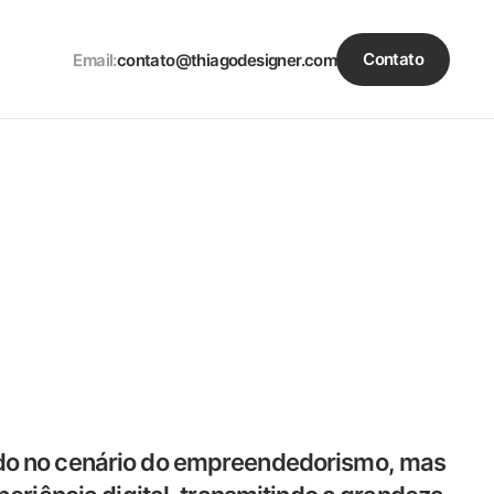
Contato
Email:
contato@thiagodesigner.com
do no cenário do empreendedorismo, mas 