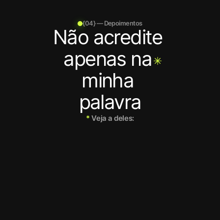
{04} — Depoimentos
Não acredite 
apenas na 
minha 
palavra
*
 Veja a deles:
5.0
/ 5
5.0
/ 5
Trabalhei com o Thiago no 
Um designer c
meu último lançamento, em 
Thiago é um ca
que fizemos 6 em 1. 
extremamente c
Precisamos substituir às 
responsável, so
pressas outro designer e ele 
muito e não pod