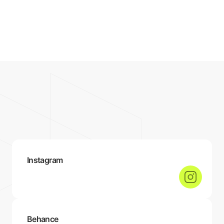
06/
Trabalha apenas como freelancer ou também em con
{06} — Contato
Instagram
Behance