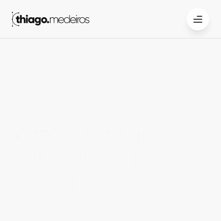
Thiago Medeiros
Web-designer
Disponível para projetos
Vamos criar algo 
extraordinário juntos. 
Algo que marque, 
converta
 e venda.